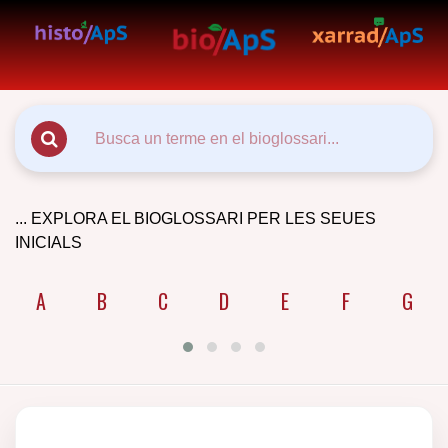
... EXPLORA EL BIOGLOSSARI PER LES SEUES
INICIALS
A
B
C
D
E
F
G