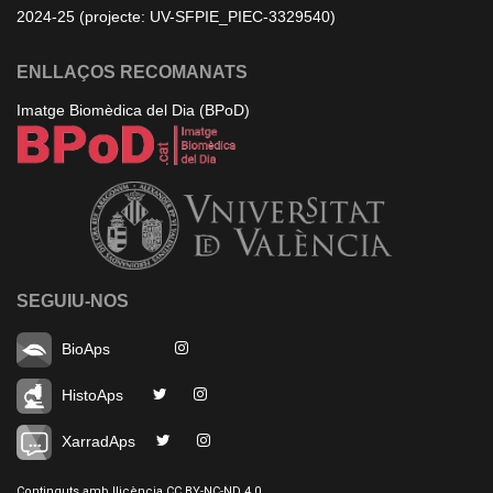
2024-25 (projecte: UV-SFPIE_PIEC-3329540)
ENLLAÇOS RECOMANATS
Imatge Biomèdica del Dia (BPoD)
SEGUIU-NOS
BioAps
HistoAps
XarradAps
Continguts amb llicència CC BY-NC-ND 4.0