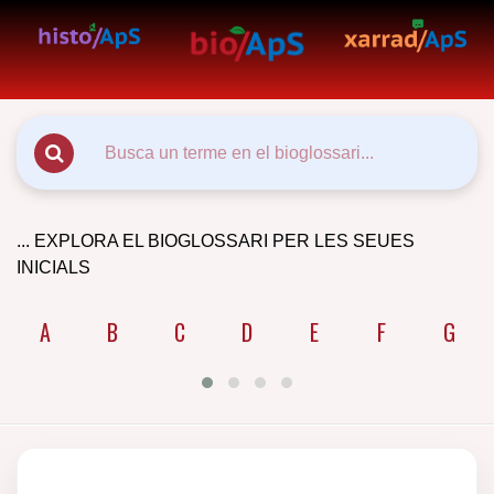
... EXPLORA EL BIOGLOSSARI PER LES SEUES
INICIALS
A
B
C
D
E
F
G