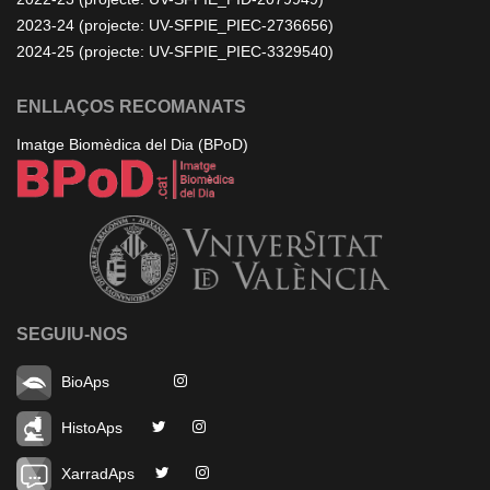
2023-24 (projecte: UV-SFPIE_PIEC-2736656)
2024-25 (projecte: UV-SFPIE_PIEC-3329540)
ENLLAÇOS RECOMANATS
Imatge Biomèdica del Dia (BPoD)
SEGUIU-NOS
BioAps
HistoAps
XarradAps