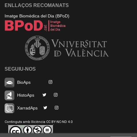
ENLLAÇOS RECOMANATS
Imatge Biomèdica del Dia (BPoD)
SEGUIU-NOS
BioAps
HistoAps
XarradAps
Continguts amb llicència CC BY-NC-ND 4.0