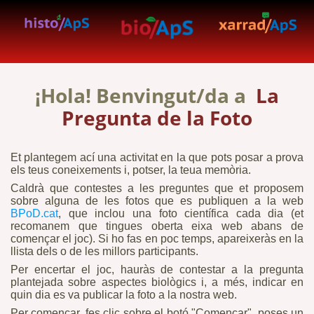
¡Hola! Benvingut/da a
La
Pregunta de la Foto
Et plantegem ací una activitat en la que pots posar a prova
els teus coneixements i, potser, la teua memòria.
Caldrà que contestes a les preguntes que et proposem
sobre alguna de les fotos que es publiquen a la web
BPoD.cat
, que inclou una foto científica cada dia (et
recomanem que tingues oberta eixa web abans de
començar el joc). Si ho fas en poc temps, apareixeràs en la
llista dels o de les millors participants.
Per encertar el joc, hauràs de contestar a la pregunta
plantejada sobre aspectes biològics i, a més, indicar en
quin dia es va publicar la foto a la nostra web.
Per començar, fes clic sobre el botó "Començar", poses un