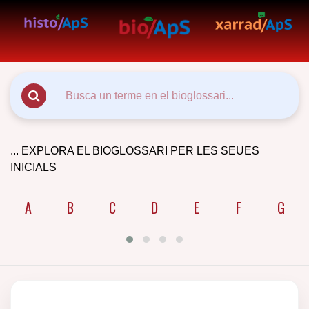
... EXPLORA EL BIOGLOSSARI PER LES SEUES
INICIALS
A
B
C
D
E
F
G