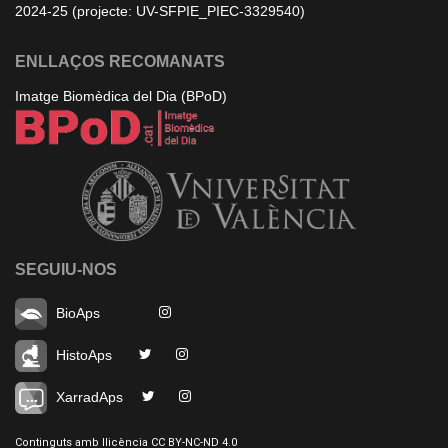
2024-25 (projecte: UV-SFPIE_PIEC-3329540)
ENLLAÇOS RECOMANATS
Imatge Biomèdica del Dia (BPoD)
SEGUIU-NOS
BioAps
HistoAps
XarradAps
Continguts amb llicència CC BY-NC-ND 4.0