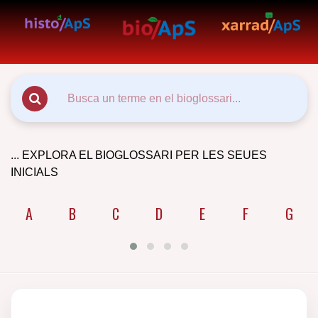
... EXPLORA EL BIOGLOSSARI PER LES SEUES
INICIALS
A
B
C
D
E
F
G