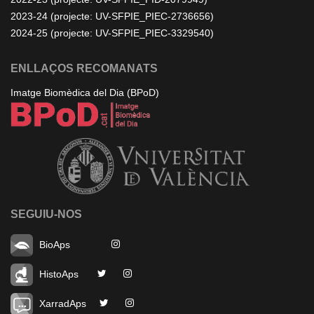
2023-24 (projecte: UV-SFPIE_PIEC-2736656)
2024-25 (projecte: UV-SFPIE_PIEC-3329540)
ENLLAÇOS RECOMANATS
Imatge Biomèdica del Dia (BPoD)
SEGUIU-NOS
BioAps
HistoAps
XarradAps