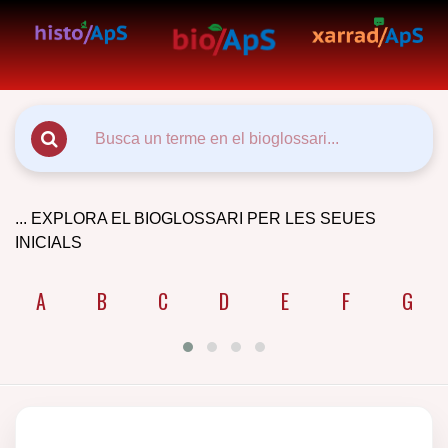
... EXPLORA EL BIOGLOSSARI PER LES SEUES
INICIALS
A
B
C
D
E
F
G